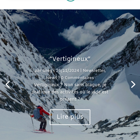
“Vertigineux”
par
Greg
|
26/11/2024
|
Newsletter
,
News
| 0 Commentaires
Vertigineux ? Non sans blague, je
pratique des activités où le vide est
présent ?
Lire plus