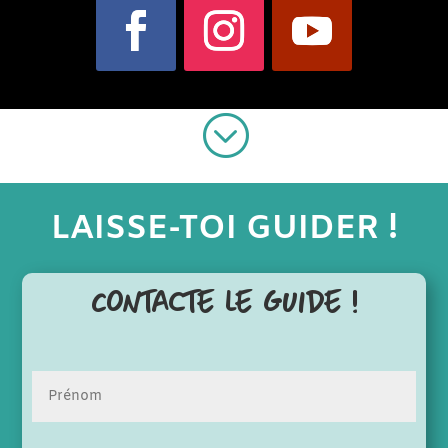
;
LAISSE-TOI GUIDER !
Contacte le guide !
Vos
*
Pré