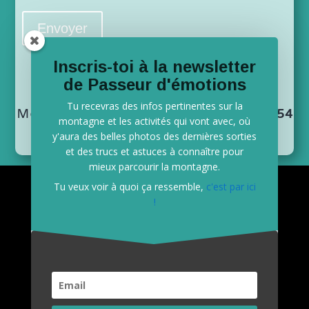
Inscris-toi à la newsletter
de Passeur d'émotions
Grégoire Lestienne – Guide de Haute
Tu recevras des infos pertinentes sur la
Montagne – Chamonix –
+33 (0)6 25 02 54
montagne et les activités qui vont avec, où
97
y'aura des belles photos des dernières sorties
et des trucs et astuces à connaître pour
mieux parcourir la montagne.
Grégoire Lestienne - Guide de Haute
Tu veux voir à quoi ça ressemble,
c'est par ici
!
Montagne - Chamonix Mont Blanc
+33 (0)6 25 02 54 97
-
greg@passeurdemotions.com